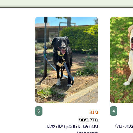
אמריקן בולי
♀
♂
6
4
נינה
גודל בינוני
ת - גולי
נינה העדינה והמקדימה שלנו