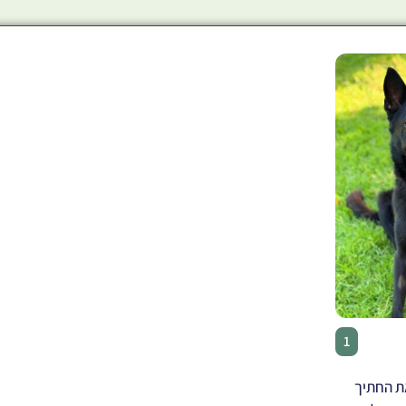
אמריקן בולי
♂
1
את החתיך