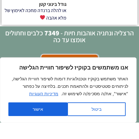
גודל בינוני קטן
או להלה ברנדה מחכה לאימוץ של
מלא אהבה
הרצליה ונתניה אוהבות חיות -
7349
כלבים וחתולים
אומצו עד כה
פניה בוואטסאפ >>>
אנו משתמשים בקוקיז לשיפור חוויית הגלישה
האתר משתמש בקוקיז וטכנולוגיות דומות לשיפור חוויית הגלישה,
לתרומה >>>
לניתוחים סטטיסטיים ולהתאמת תכנים. בלחיצה על כפתור
"אישור", את/ה מסכימ/ה לשימוש זה.
מדיניות העוגיות
בואו להתנדב איתנו >>>
ביטול
אישור