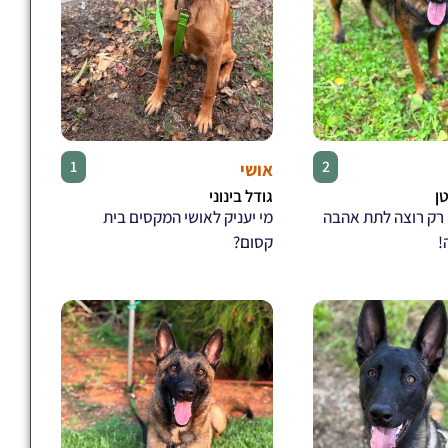
♂
♀
1
2
אושי
טן
גודל בינוני
 רק רוצה לתת אהבה
מי יעניק לאושי המקסים בית
!
קסום?