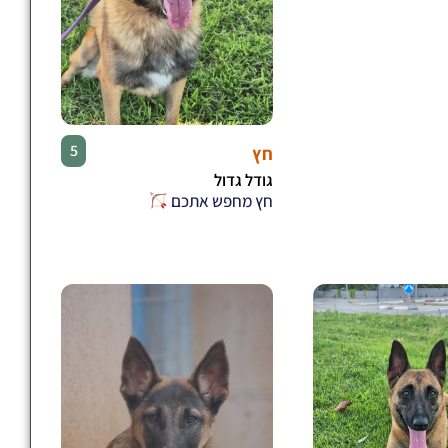
♂
5
חץ
גודל גדול
חץ מחפש אתכם