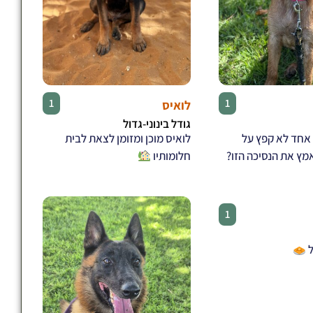
♂
♀
1
1
לואיס
גודל בינוני-גדול
 אחד לא קפץ על
לואיס מוכן ומזומן לצאת לבית
מץ את הנסיכה הזו?
חלומותיו
♂
1
ל