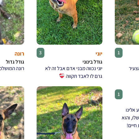
♂
♂
3
1
יוני
רונה
גודל בינוני
גודל גדול
צעיר
יוני נכווה מבני אדם אבל זה לא
רונה המושלמ
גרם לו לאבד תקווה
♂
1
 אלינו
ו, והוא
חיים!