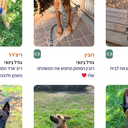
♂
♀
0.8
0.8
רובין
ריצ'רד
גודל בינוני
גודל בינוני
צאת לבית
רובין המתוק מחפש את המשפחה
ריצ׳ארד המת
שלו
מאמץ ולהתח