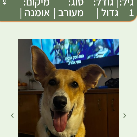
גיל:
| גודל:
סוג:
מיקום:
♀
1
גדול |
מעורב |
אומנה |