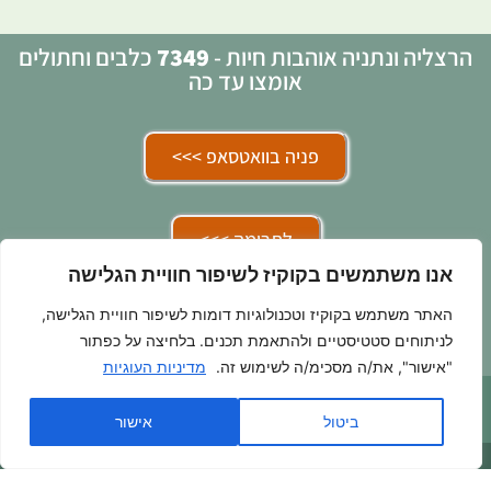
הרצליה ונתניה אוהבות חיות -
7349
כלבים וחתולים
אומצו עד כה
פניה בוואטסאפ >>>
לתרומה >>>
אנו משתמשים בקוקיז לשיפור חוויית הגלישה
האתר משתמש בקוקיז וטכנולוגיות דומות לשיפור חוויית הגלישה,
בואו להתנדב איתנו >>>
לניתוחים סטטיסטיים ולהתאמת תכנים. בלחיצה על כפתור
"אישור", את/ה מסכימ/ה לשימוש זה.
מדיניות העוגיות
ביטול
אישור
055-6675229
|
erzelialovesanimalsngo@gmail.com
h
|
הצהרת