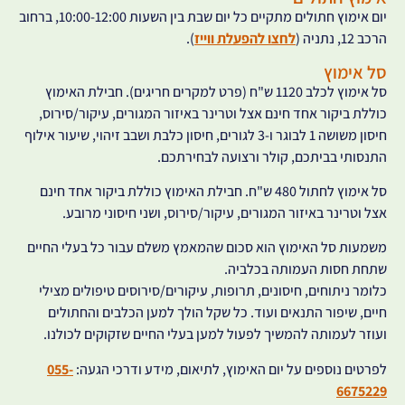
יום אימוץ חתולים מתקיים כל יום שבת בין השעות 10:00-12:00, ברחוב
הרכב 12, נתניה (
לחצו להפעלת ווייז
).
סל אימוץ
סל אימוץ לכלב 1120 ש"ח (פרט למקרים חריגים). חבילת האימוץ
כוללת ביקור אחד חינם אצל וטרינר באיזור המגורים, עיקור/סירוס,
חיסון משושה 1 לבוגר ו-3 לגורים, חיסון כלבת ושבב זיהוי, שיעור אילוף
התנסותי בביתכם, קולר ורצועה לבחירתכם.
סל אימוץ לחתול 480 ש"ח. חבילת האימוץ כוללת ביקור אחד חינם
אצל וטרינר באיזור המגורים, עיקור/סירוס, ושני חיסוני מרובע.
משמעות סל האימוץ הוא סכום שהמאמץ משלם עבור כל בעלי החיים
שתחת חסות העמותה בכלביה.
כלומר ניתוחים, חיסונים, תרופות, עיקורים/סירוסים טיפולים מצילי
חיים, שיפור התנאים ועוד. כל שקל הולך למען הכלבים והחתולים
ועוזר לעמותה להמשיך לפעול למען בעלי החיים שזקוקים לכולנו.
לפרטים נוספים על יום האימוץ, לתיאום, מידע ודרכי הגעה:
055-
6675229