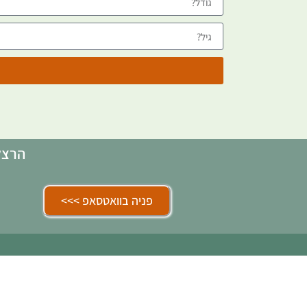
הרצלי
פניה בוואטסאפ >>>
o@gmail.com
|
055-6675229