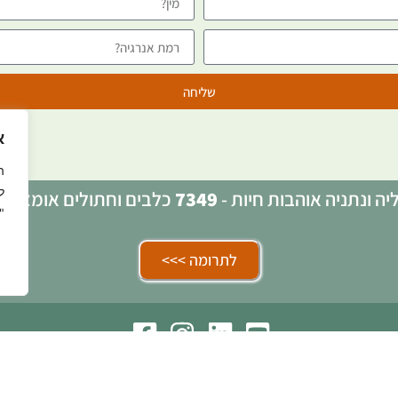
שליחה
א
ה
ל
ה ונתניה אוהבות חיות -
7349
כלבים וחתולים אומצו ע
"
לתרומה >>>
erzelialovesanimalsng
h
|
הצהרת נגישות
|
מדיניות פ