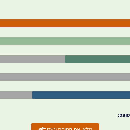
טופס:
מלאו את הטופס ונעזור