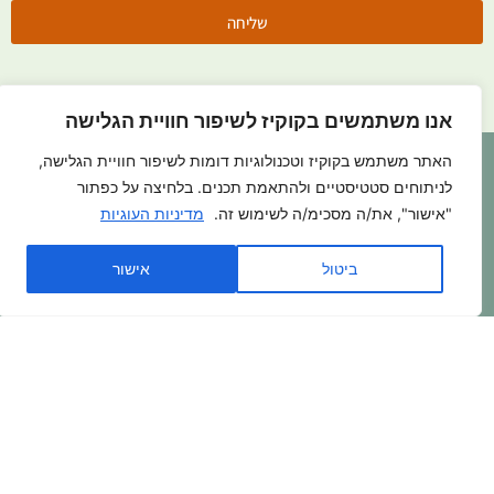
שליחה
אנו משתמשים בקוקיז לשיפור חוויית הגלישה
הרצליה ונתניה אוהבות חיות -
7349
כלבים וחתולים
האתר משתמש בקוקיז וטכנולוגיות דומות לשיפור חוויית הגלישה,
אומצו עד כה
לניתוחים סטטיסטיים ולהתאמת תכנים. בלחיצה על כפתור
"אישור", את/ה מסכימ/ה לשימוש זה.
מדיניות העוגיות
פניה בוואטסאפ >>>
ביטול
אישור
לתרומה >>>
בואו להתנדב איתנו >>>