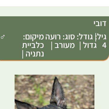
דובי
גיל:
| גודל:
סוג: רועה
מיקום:
♂
4
גדול |
מעורב |
כלביית
נתניה |