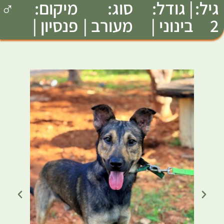
גיל:
| גודל:
סוג:
מיקום:
♂
2
בינוני |
מעורב |
פנסיון |