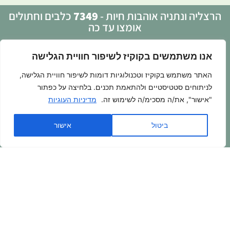
הרצליה ונתניה אוהבות חיות -
7349
כלבים וחתולים
אומצו עד כה
אנו משתמשים בקוקיז לשיפור חוויית הגלישה
פניה בוואטסאפ >>>
האתר משתמש בקוקיז וטכנולוגיות דומות לשיפור חוויית הגלישה,
לניתוחים סטטיסטיים ולהתאמת תכנים. בלחיצה על כפתור
"אישור", את/ה מסכימ/ה לשימוש זה.
מדיניות העוגיות
לתרומה >>>
ביטול
אישור
בואו להתנדב איתנו >>>
055-6675229
|
erzelialovesanimalsngo@gmail.com
h
|
הצהרת
נגישות
|
מדיניות פרטיות
|
מדיניות העוגיות
|
בלוג