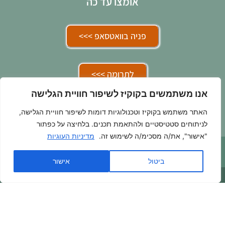
אומצו עד כה
פניה בוואטסאפ >>>
לתרומה >>>
אנו משתמשים בקוקיז לשיפור חוויית הגלישה
בואו להתנדב איתנו >>>
האתר משתמש בקוקיז וטכנולוגיות דומות לשיפור חוויית הגלישה,
לניתוחים סטטיסטיים ולהתאמת תכנים. בלחיצה על כפתור
"אישור", את/ה מסכימ/ה לשימוש זה.
מדיניות העוגיות
ביטול
אישור
055-6675229
|
erzelialovesanimalsngo@gmail.com
h
|
הצהרת
נגישות
|
מדיניות פרטיות
|
מדיניות העוגיות
|
בלוג
נבנה באהבה ע"י
muchmore.co.il
–
קידום אתרי וורדפרס
,
בניית אתרי וורדפרס