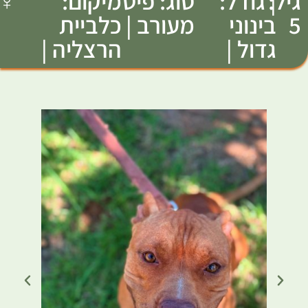
גיל:
| גודל:
סוג: פיט
מיקום:
♀
5
בינוני
מעורב |
כלביית
גדול |
הרצליה |