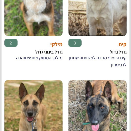
♂
♂
2
3
קים
מילקי
גודל גדול
גודל בינוני גדול
קים היפיוף מחכה למשפחה שתתן
מילקי המתוק מחפש אהבה
לו ביטחון