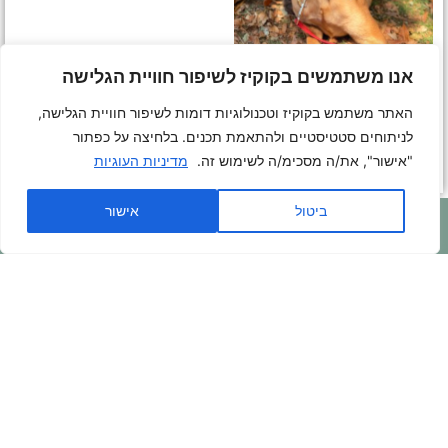
אנו משתמשים בקוקיז לשיפור חוויית הגלישה
♂
2
ראלף
האתר משתמש בקוקיז וטכנולוגיות דומות לשיפור חוויית הגלישה,
גודל בינוני גדול
לניתוחים סטטיסטיים ולהתאמת תכנים. בלחיצה על כפתור
ראלף הכובש מחכה לכם
"אישור", את/ה מסכימ/ה לשימוש זה.
מדיניות העוגיות
ביטול
אישור
הרצליה ונתניה אוהבות חיות -
7349
כלבים וחתולים
אומצו עד כה
פניה בוואטסאפ >>>
לתרומה >>>