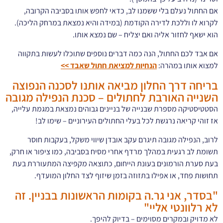
אם החתול נעלם בלי ששמנו לב, כדאי לחפש אותו בסביבה הקרובה,
לקרוא לו וללכת לדירה הקודמת (במידה והיא נמצאת במרחק הליכה).
הוא ישאף לחזור אליה ואם יצליח – שם נמצא אותו.
אם אבד לכם החתול, הנה כמה דברים נוספים שתוכלו לעשות בתקווה
למצוא אותו במהרה:
הנחיות למציאת חתול שאבד >>
בריחה דרך החלון מביאה אותנו לסכנה הנפוצה
השנייה האורבת לחתולים – סכנת הנפילה מגובה
הסטטיסטיקה מספרת שבנייה של בניינים גבוהים נמצאת במגמת עלייה,
אז זוהי קריאה נרגשת לכל בעלי החתולים העירוניים – שימו לב!
לרוב, הנפילה מגובה תיגרם עקב אובדן שיווי משקל, בעקבות חוסר
תשומת לב רגעית במהלך מרדף אחרי מסיח בסביבה, כמו ציפור או חרק,
בעת סערת הורמונים בעונת הייחום, כתוצאה מקפיצה המתעוררת בעת
תחושות פחד, או אפילו בתזוזה בזמן שיזוף לצד החלון המועדף.
"בסדר, אני גר.ה בקומות הראשונות בבניין. זה
לא רלוונטי אליי"
לא מדויק ובמקרים מסוימים – בדיוק להיפך.