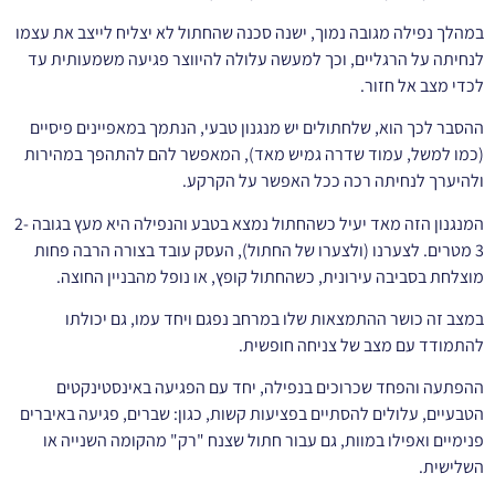
במהלך נפילה מגובה נמוך, ישנה סכנה שהחתול לא יצליח לייצב את עצמו
לנחיתה על הרגליים, וכך למעשה עלולה להיווצר פגיעה משמעותית עד
לכדי מצב אל חזור.
ההסבר לכך הוא, שלחתולים יש מנגנון טבעי, הנתמך במאפיינים פיסיים
(כמו למשל, עמוד שדרה גמיש מאד), המאפשר להם להתהפך במהירות
ולהיערך לנחיתה רכה ככל האפשר על הקרקע.
המנגנון הזה מאד יעיל כשהחתול נמצא בטבע והנפילה היא מעץ בגובה 2-
3 מטרים. לצערנו (ולצערו של החתול), העסק עובד בצורה הרבה פחות
מוצלחת בסביבה עירונית, כשהחתול קופץ, או נופל מהבניין החוצה.
במצב זה כושר ההתמצאות שלו במרחב נפגם ויחד עמו, גם יכולתו
להתמודד עם מצב של צניחה חופשית.
ההפתעה והפחד שכרוכים בנפילה, יחד עם הפגיעה באינסטינקטים
הטבעיים, עלולים להסתיים בפציעות קשות, כגון: שברים, פגיעה באיברים
פנימיים ואפילו במוות, גם עבור חתול שצנח "רק" מהקומה השנייה או
השלישית.