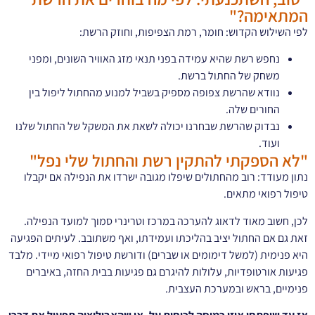
המתאימה?"
לפי השילוש הקדוש: חומר, רמת הצפיפות, וחוזק הרשת:
נחפש רשת שהיא עמידה בפני תנאי מזג האוויר השונים, ומפני
משחק של החתול ברשת.
נוודא שהרשת צפופה מספיק בשביל למנוע מהחתול ליפול בין
החורים שלה.
נבדוק שהרשת שבחרנו יכולה לשאת את המשקל של החתול שלנו
ועוד.
"לא הספקתי להתקין רשת והחתול שלי נפל"
נתון מעודד: רוב מהחתולים שיפלו מגובה ישרדו את הנפילה אם יקבלו
טיפול רפואי מתאים.
לכן, חשוב מאוד לדאוג להערכה במרכז וטרינרי סמוך למועד הנפילה.
זאת גם אם החתול יציב בהליכתו ועמידתו, ואף משתובב. לעיתים הפגיעה
היא פנימית (למשל דימומים או שברים) ודורשת טיפול רפואי מיידי. מלבד
פגיעות אורטופדיות, עלולות להיגרם גם פגיעות בבית החזה, באיברים
פנימיים, בראש ובמערכת העצבית.