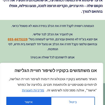
אז עד שיפתחו איזו כמוסה לכוחות על, או שהאבולוציה תפעיל את דרכי
הקסם שלה – היו ערניים, הקדימו תרופה למכה, מנעו נפילות, וטפלו
בהתאם לצורך.
העמותה רשאית לקבל חזרה את הכלב במידה והוא לא מטופל כראוי.
אין להעביר את הכלב לצד שלישי.
אם ימצא בע"ח לא מתאים עבורכם, הודיעו לעמותה בטל'
055-6675229
ובתיאום טלפוני נקבל חזרה את הכלב או נפעל יחד למציאת בית חדש, לפי
הנסיבות.
אנחנו לרשותכם לכל שאלה או בעיה!
מזל טוב!
אנו משתמשים בקוקיז לשיפור חוויית הגלישה
הרצליה ונתניה אוהבות חיות
האתר משתמש בקוקיז וטכנולוגיות דומות לשיפור חוויית הגלישה,
לניתוחים סטטיסטיים ולהתאמת תכנים. בלחיצה על כפתור
הרצליה ונתניה אוהבות חיות -
7349
כלבים וחתולים
"אישור", את/ה מסכימ/ה לשימוש זה.
מדיניות העוגיות
אומצו עד כה
ביטול
אישור