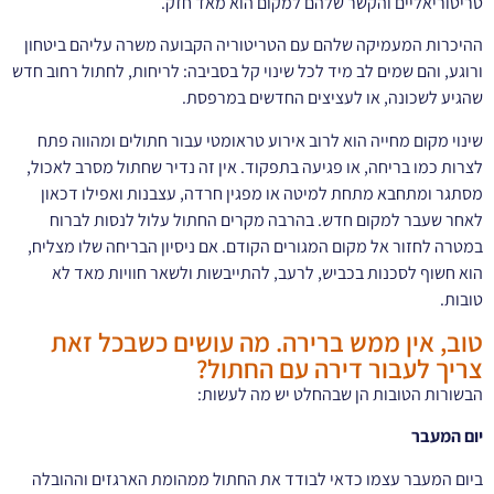
טריטוריאליים והקשר שלהם למקום הוא מאד חזק.
ההיכרות המעמיקה שלהם עם הטריטוריה הקבועה משרה עליהם ביטחון
ורוגע, והם שמים לב מיד לכל שינוי קל בסביבה: לריחות, לחתול רחוב חדש
שהגיע לשכונה, או לעציצים החדשים במרפסת.
שינוי מקום מחייה הוא לרוב אירוע טראומטי עבור חתולים ומהווה פתח
לצרות כמו בריחה, או פגיעה בתפקוד. אין זה נדיר שחתול מסרב לאכול,
מסתגר ומתחבא מתחת למיטה או מפגין חרדה, עצבנות ואפילו דכאון
לאחר שעבר למקום חדש. בהרבה מקרים החתול עלול לנסות לברוח
במטרה לחזור אל מקום המגורים הקודם. אם ניסיון הבריחה שלו מצליח,
הוא חשוף לסכנות בכביש, לרעב, להתייבשות ולשאר חוויות מאד לא
טובות.
טוב, אין ממש ברירה. מה עושים כשבכל זאת
צריך לעבור דירה עם החתול?
הבשורות הטובות הן שבהחלט יש מה לעשות:
יום המעבר
ביום המעבר עצמו כדאי לבודד את החתול ממהומת הארגזים וההובלה