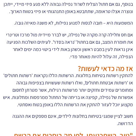
בנוסף, גם אם חתול הצליח לשרוד נפילה גבוהה ללא פגע פיזי מיידי, ייתכן
ונוצרה אצלו טראומה, שתתבטא באופן התנהגותי או פיזי בטווח הארוך.
המשמעות היא – חובה לנסות למנוע נפילות, לא משנה מאיזה גובה.
אם חס וחלילה קרה מקרה של נפילה, יש לברר מיידית מול מרכז וטרינרי
את חומרת המצב, גם אם בחתול 'נראה בסדר'. לעיתים השלכות הפגיעה
אינן נראות לעין במבט ראשון וכשהן באות לידי ביטוי כמה ימים לאחר
הנפילה, זה עלול להיות מאוחר מדי.
אז מה כדאי לעשות?
להתקין רשתות בטיחות בחלונות. הרשתות הללו נקראות 'רשתות חתולים'
או 'רשתות אבטחת חתולים', ואלו רשתות שעשויות בצפיפות גבוהה
ומחומרים עמידים וחזקים יותר מרשתות רגילות, אשר מטרתן לחסום
אפשרות של נפילה, קפיצה או בריחה של החתול ממרפסות ומחלונות. איש
מקצוע יוכל לעזור להתקין את הרשתות הללו באופן בטוח ואסתטי.
חשוב לציין שמגני בטיחות בחלונות לילדים, אינם מספקים את ההגנה
הדרושה.
"טוב, השתכנעתי. לפי מה בוחרים את הרשת