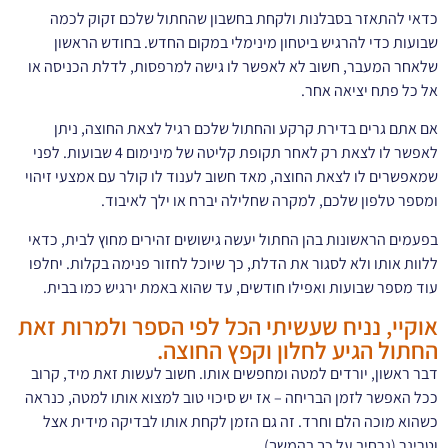
כדאי להתאזר בסבלנות ולקחת בחשבון שהחתול שלכם זקוק לכמה
שבועות כדי להרגיש ביטחון מינימלי במקום החדש. בחודש הראשון
שלאחר המעבר, חשוב לא לאפשר לו גישה למרפסות, לדלת הכניסה או
אל כל פתח יציאה אחר.
אם אתם גרים בדירת קרקע והחתול שלכם רגיל לצאת החוצה, ניתן
לאפשר לו לצאת רק לאחר תקופת קליטה של מינימום 4 שבועות. לפני
שמאפשרים לו לצאת החוצה, מאד חשוב לענוד לו קולר עם אמצעי זיהוי
ומספר טלפון שלכם, למקרה שחלילה יברח או ילך לאיבוד.
בפעמים הראשונות בהן החתול יעשה גישושים זהירים מחוץ לבית, כדאי
ללוות אותו ולא לסגור את הדלת, כך שיוכל לחזור פנימה בקלות. יחלפו
עוד מספר שבועות ואפילו חודשים, עד שהוא באמת ירגיש כמו בבית.
אוקיי, נניח שעשיתי הכל לפי הספר ולמרות זאת
החתול הגיע לחלון וקפץ החוצה.
דבר ראשון, יורדים למטה ומחפשים אותו. חשוב לעשות זאת מיד, קרוב
ככל האפשר לזמן הבריחה – אז יש סיכוי טוב למצוא אותו למטה, כנראה
כשהוא מוכה הלם וחרד. זה גם הזמן לקחת אותו לבדיקה מידית אצל
וטרינר (נרחיב על כך בהמשך).